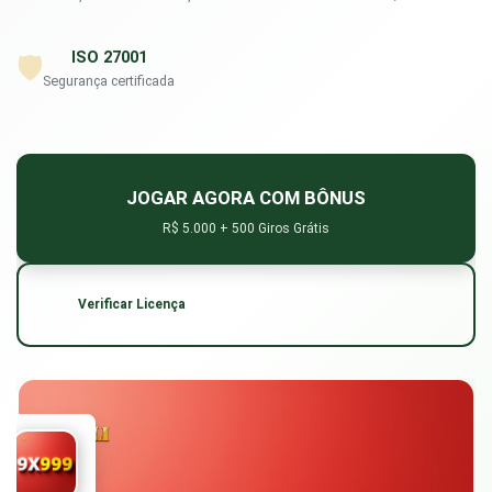
ISO 27001
🛡️
Segurança certificada
JOGAR AGORA COM BÔNUS
R$ 5.000 + 500 Giros Grátis
Verificar Licença