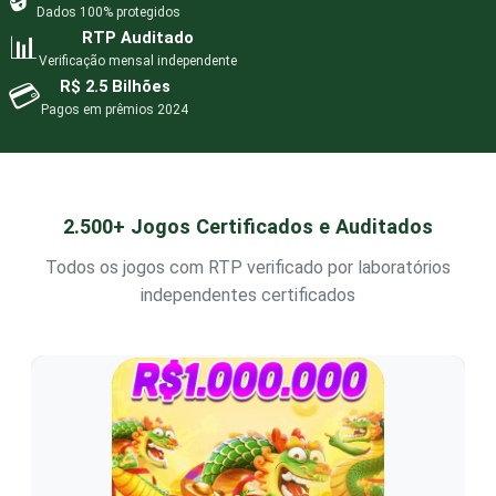
Dados 100% protegidos
RTP Auditado
📊
Verificação mensal independente
R$ 2.5 Bilhões
💳
Pagos em prêmios 2024
2.500+ Jogos Certificados e Auditados
Todos os jogos com RTP verificado por laboratórios
independentes certificados