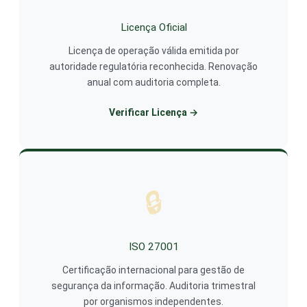
Licença Oficial
Licença de operação válida emitida por
autoridade regulatória reconhecida. Renovação
anual com auditoria completa.
Verificar Licença →
🔒
ISO 27001
Certificação internacional para gestão de
segurança da informação. Auditoria trimestral
por organismos independentes.