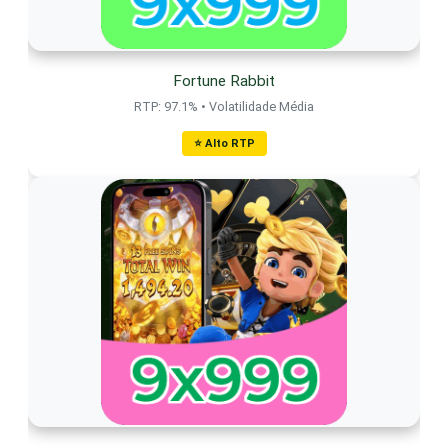
Fortune Rabbit
RTP: 97.1% • Volatilidade Média
⭐ Alto RTP