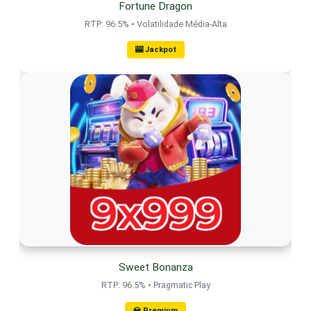
Fortune Dragon
RTP: 96.5% • Volatilidade Média-Alta
🎰 Jackpot
Sweet Bonanza
RTP: 96.5% • Pragmatic Play
💎 Premium