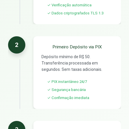
✓ Verificação automática
✓ Dados criptografados TLS 1.3
2
Primeiro Depósito via PIX
Depósito mínimo de R$ 50.
Transferência processada em
segundos. Sem taxas adicionais.
✓ PIX instantâneo 24/7
✓ Segurança bancária
✓ Confirmação imediata