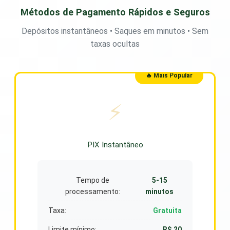
Métodos de Pagamento Rápidos e Seguros
Depósitos instantâneos • Saques em minutos • Sem
taxas ocultas
🔥 Mais Popular
⚡
PIX Instantâneo
Tempo de
5-15
processamento:
minutos
Taxa:
Gratuita
Limite mínimo:
R$ 20