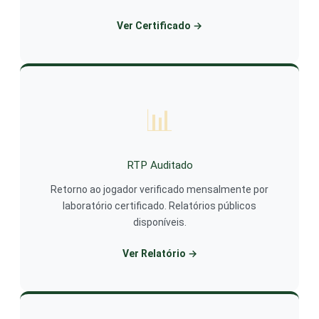
Ver Certificado →
📊
RTP Auditado
Retorno ao jogador verificado mensalmente por
laboratório certificado. Relatórios públicos
disponíveis.
Ver Relatório →