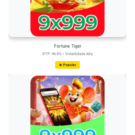
Fortune Tiger
RTP: 96.8% • Volatilidade Alta
🔥 Popular