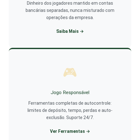
Dinheiro dos jogadores mantido em contas
bancárias separadas, nunca misturado com
operações da empresa.
Saiba Mais →
🎮
Jogo Responsável
Ferramentas completas de autocontrole:
limites de depósito, tempo, perdas e auto-
exclusão. Suporte 24/7.
Ver Ferramentas →