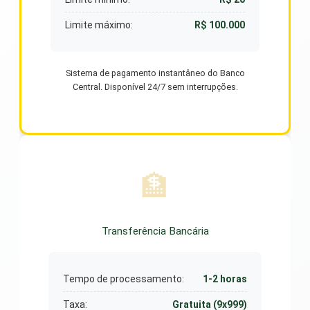
Limite máximo:
R$ 100.000
Sistema de pagamento instantâneo do Banco
Central. Disponível 24/7 sem interrupções.
🏦
Transferência Bancária
Tempo de processamento:
1-2 horas
Taxa:
Gratuita (9x999)